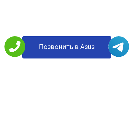
Позвонить в Asus
РЕМОНТ ASUS
Планшеты
Моноблоки
Ноутбуки
Смартфоны
Мониторы
Компьютеры
УСЛУГИ
Цены
О Компании
Контакты
Доставка
Диагностика
Территория
работы